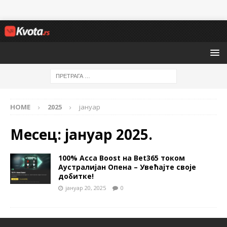
HOME
2025
јануар
Месец:
јануар 2025.
100% Acca Boost на Bet365 током
Аустралијан Опена – Увeћајте своје
добитке!
јануар 20, 2025
0