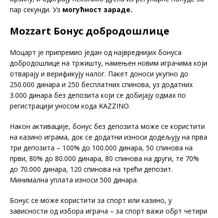
пар секунди. Уз
могућност зараде.
Mozzart Бонус добродошлице
Моцарт је припремио један од највреднијих бонуса
добродошлице на тржишту, намењен новим играчима који
отварају и верификују налог. Пакет доноси укупно до
250.000 динара и 250 бесплатних спинова, уз додатних
3.000 динара без депозита који се добијају одмах по
регистрацији уносом кода KAZZINO.
Након активације, бонус без депозита може се користити
на казино играма, док се додатни износи додељују на прва
три депозита – 100% до 100.000 динара, 50 спинова на
први, 80% до 80.000 динара, 80 спинова на други, те 70%
до 70.000 динара, 120 спинова на трећи депозит.
Минимална уплата износи 500 динара.
Бонус се може користити за спорт или казино, у
зависности од избора играча – за спорт важи обрт четири