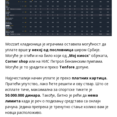
Мozzart кладионица је играчима оставила могућност да
уплате врше
у некој од пословница
широм Србије.
Могуће је отићи и на било који од „
Мој киоск
“ објеката,
Corner shop
или на НИС Петрол бензинским пумпама.
Могуће је то урадити и преко
Tenfore
допуне.
Најучесталији начин уплате је преко
платних картица.
Пратећи упутство, лако ћете решити и ову ствар. Што се
исплате тиче, максимална за спортске тикете је
50.000.000 динара.
Такође, битно је рећи да
нема
лимита
када је реч о подизању средстава са онлајн
рачуна. Једина препрека је тренутно стање колико вам је
новца расположиво.