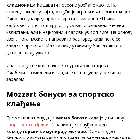
кладионица
ће давати посебне увећане квоте. На
поменутом делу сајта, могуће је играти и
антепост игре.
Односно, унапред прогнозирати шампиона ЕП, или
најбољег стрелца и друго. Ту су ваши омиљени мечеви
излистани, али и најигранији парови уз топ лиге. На основу
свега тога, можете направити распоред када ћете се
кладити пре меча. Или за неку утакмицу баш желите да
дате опкладу уживо.
Ипак, нису све квоте
исте код сваког спорта
.
Одаберите омиљени и кладите се на дуеле у жељи за
зарадом.
Mozzart бонуси за спортско
клађење
Промотивна понуда је
веома богата
када је у питању
спортско клађење
. Играчима је понуђено и да
компјутерски симулирају мечеве
. Само подесе
брзину, и одиграју неколико дуела из регуларне понуде за