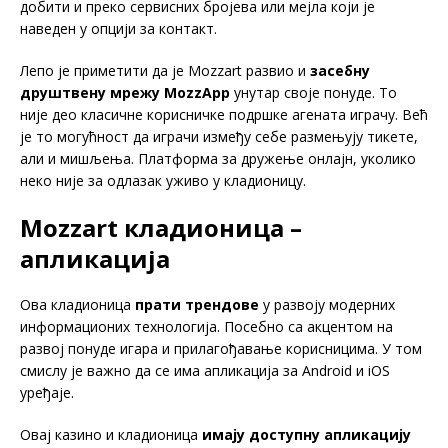
добити и преко сервисних бројева или мејла који је
наведен у опцији за контакт.
Лепо је приметити да је Моzzart развио и
засебну
друштвену мрежу MozzApp
унутар своје понуде. То
није део класичне корисничке подршке агената играчу. Већ
је то могућност да играчи између себе размењују тикете,
али и мишљења. Платформа за дружење онлајн, уколико
неко није за одлазак уживо у кладионицу.
Моzzart кладионица –
апликација
Ова кладионица
прати трендове
у развоју модерних
информационих технологија. Посебно са акцентом на
развој понуде игара и прилагођавање корисницима. У том
смислу је важно да се има апликација за Android и iOS
уређаје.
Овај казино и кладионица
имају доступну апликацију