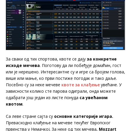
За сваки од тих спортова, квоте се дају
за конкретне
исходе мечева
. Поготову да ли побеђује домаћин, гост
или је нерешено. Интересантне су и игре са бројем голова,
више или мање, ко први постиже погодак и тако даље.
Посебно су за неке мечеве
квоте за клађење
увећане. У
зависности колико сте парова одиграли, онда можете
одабрати још један из листе понуда
са увећаном
квотом
.
Са леве стране сајта су
основне категорије игара.
Превасходно клађење на мечеве текућег Европског
првенства у Немачкој. За неке од тих мечева,
Mozzart