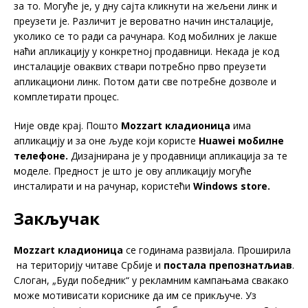
за то. Могуће је, у дну сајта кликнути на жељени линк и
преузети је. Различит је вероватно начин инсталације,
уколико се то ради са рачунара. Код мобилних је лакше
наћи апликацију у конкретној продавници. Некада је код
инсталације оваквих ствари потребно прво преузети
апликациони линк. Потом дати све потребне дозволе и
комплетирати процес.
Није овде крај. Пошто
Mozzart кладионица
има
апликацију и за оне људе који користе
Huawei мобилне
телефоне.
Дизајнирана је у продавници апликација за те
моделе. Предност је што је ову апликацију могуће
инсталирати и на рачунар, користећи
Windows
store.
Закључак
Mozzart кладионица
се годинама развијала. Проширила
на територију читаве Србије и
постала препознатљиав
.
Слоган, „Буди победник“ у рекламним кампањама свакако
може мотивисати кориснике да им се прикључе. Уз