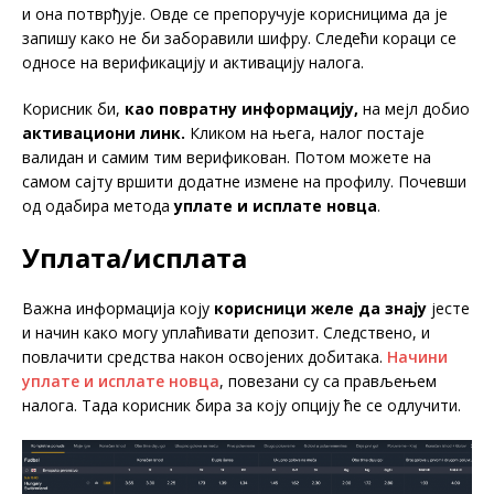
и она потврђује. Овде се препоручује корисницима да је
запишу како не би заборавили шифру. Следећи кораци се
односе на верификацију и активацију налога.
Корисник би,
као повратну информацију,
на мејл добио
активациони линк.
Кликом на њега, налог постаје
валидан и самим тим верификован. Потом можете на
самом сајту вршити додатне измене на профилу. Почевши
од одабира метода
уплате и исплате новца
.
Уплата/исплата
Важна информација коју
корисници желе да знају
јесте
и начин како могу уплаћивати депозит. Следствено, и
повлачити средства након освојених добитака.
Начини
уплате и исплате новца
, повезани су са прављењем
налога. Тада корисник бира за коју опцију ће се одлучити.