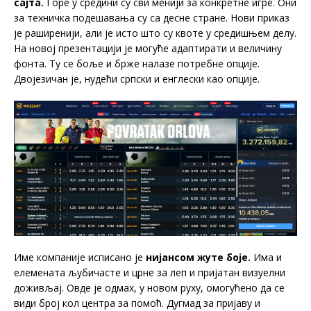
сајта.
Горе у средини су сви менији за конкретне игре. Они
за техничка подешавања су са десне стране. Нови приказ
је раширенији, али је исто што су квоте у средишњем делу.
На новој презентацији је могуће адаптирати и величину
фонта. Ту се боље и брже налазе потребне опције.
Двојезичан је, нудећи српски и енглески као опције.
Име компаније исписано је
нијансом жуте боје.
Има и
елемената љубичасте и црне за леп и пријатан визуелни
доживљај. Овде је одмах, у новом руху, омогућено да се
види број кол центра за помоћ. Дугмад за пријаву и