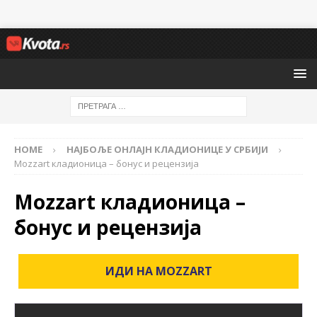
HOME
НАЈБОЉЕ ОНЛАЈН КЛАДИОНИЦЕ У СРБИЈИ
Mozzart кладионица – бонус и рецензија
Mozzart кладионица –
бонус и рецензија
ИДИ НА MOZZART