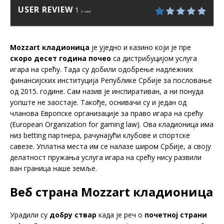
USER REVIEW
1
(
1
vote)
Mozzart кладионица
је уједно и казино који је пре
скоро десет година почео
са дистрибуцијом услуга
игара на срећу. Тада су добили одобрење надлежних
финансијских институција Републике Србије за пословање
од 2015. године. Сам назив је инспиративан, а ни понуда
уопште не заостаје. Такође, оснивачи су и један од
чланова Европске организације за право игара на срећу
(European Organization for gaming law). Ова кладионица има
низ betting партнера, рачунајући клубове и спортске
савезе. Уплатна места им се налазе широм Србије, а своју
делатност пружања услуга игара на срећу нису развили
ван граница наше земље.
Веб страна Mozzart кладионица
Урадили су
добру ствар
када је реч о
почетној страни