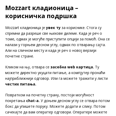
Mozzart кладионица –
корисничка подршка
Mozzart кладионица је
увек ту
за кориснике. Стога су
спремни да разреше све њихове дилеме. Када је реч о
томе, одмах је могуће приступити опцији за помоћ. Она се
налази у горњем десном углу, одмах по отварању сајта.
Али на сличном месту и када је реч о новој верзији
почетне стране.
Кликом на њу, отвара се
засебна
web
картица.
Ту
можете директно укуцати питање, а компјутер пронаћи
најприближнији одговор. Или га можете тражити у листи
честих питања.
Повратком на почетну страну, постоји могућност
покретања
chat-a.
У доњем десном углу се отвара потом
бокс да упишете поруку. Можете додати и слику. Потом
сачекајте да вам оператер одговори. Оператере можете