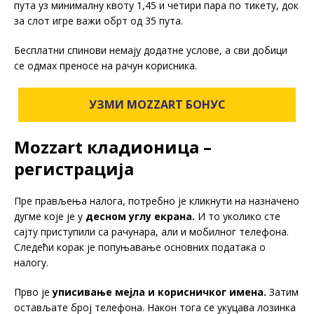
пута уз минималну квоту 1,45 и четири пара по тикету, док
за слот игре важи обрт од 35 пута.
Бесплатни спинови немају додатне услове, а сви добици
се одмах преносе на рачун корисника.
УЗМИ MOZZART БОНУС
Mozzart кладионица –
регистрација
Пре прављења налога, потребно је кликнути на назначено
дугме које је у
десном углу екрана.
И то уколико сте
сајту приступили са рачунара, али и мобилног телефона.
Следећи корак је попуњавање основних података о
налогу.
Прво је
уписивање мејла и корисничког имена.
Затим
остављате број телефона. Након тога се укуцава лозинка