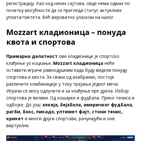
регистрацију. Као код неких сајтова, овде нема одмах по
почетку могућности да се прегледа статус актуелних
уплата/тиктета. Већ вероватно уласком на налог.
Mozzart кладионица – понуда
квота и спортова
Примарна делатност
ове кладионице је спортско
клађење уз коцкање.
Mozzart кладионица
неће
оставити играче равнодушним када буду видели понуду
спортова и квота. За сваки од изабраних, постоје
различите комбинације у току трајања једног меча.
Играчи се могу одлучити и за клађење пре дуела. Избор
спортова је велики. Од кошарке и фудбала. Преко тениса и
одбојке. До још:
хокеја, бејзбола, америчког фудбала,
рагби, бокс, пикадо, ултимет фајт, стони тенис,
крикет
и многи други спортови, рачунајући и оне
виртуелне.