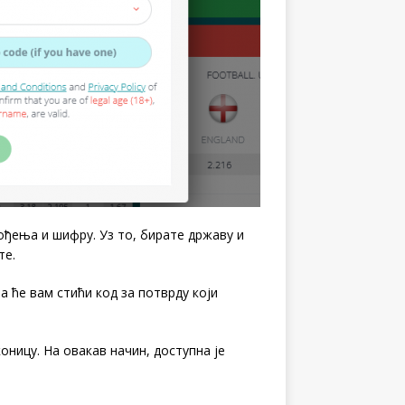
рођења и шифру. Уз то, бирате државу и
те.
 ће вам стићи код за потврду који
оницу. На овакав начин, доступна је