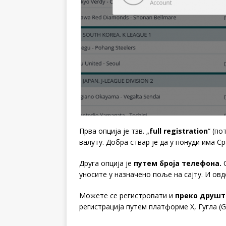
Прва опција је тзв. „
full registration
“ (по
валуту. Добра ствар је да у понуди има С
Друга опција је
путем броја телефона.
уносите у назначено поље на сајту. И овд
Можете се регистровати и
преко друшт
регистрација путем платформе X, Гугла (G