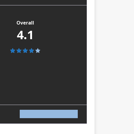
Overall
4.1