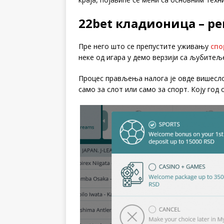
22bet
кладионица – ре
Пре него што се препустите уживању
спо
неке од игара у демо верзији са љубитеље
Процес прављења налога је овде вишесло
само за слот или само за спорт. Коју год 