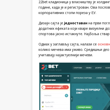
22bet кладионица у власништву је холдинг
године, када је и регистрован. Ова послов
корпоративних стопи пореза у ЕУ.
Дизајн сајта је
једноставан
на први погл
додатних ефеката који кваре визуелни дож
спортова јасно истакнуте. Најбоља ствар
Одмах у заглављу сајта, налази се
основ
колико мечева има уживо. Средишњи део с
учитавају најактуелнији мечеви.