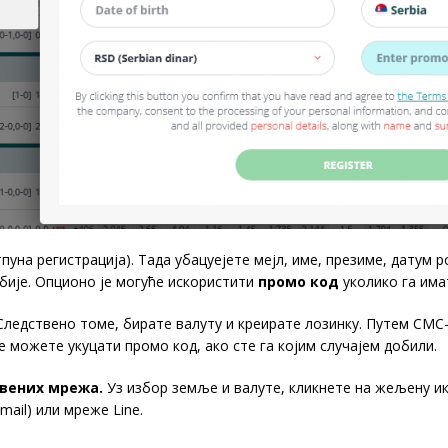
тпуна регистрација). Тада убацуејете мејл, име, презиме, датум 
рбије. Опционо је могуће искористити
промо код
уколико га има
Следствено томе, бирате валуту и креирате лозинку. Путем СМС-а
е можете укуцати промо код, ако сте га којим случајем добили.
вених мрежа.
Уз избор земље и валуте, кликнете на жељену ик
mail) или мреже Line.