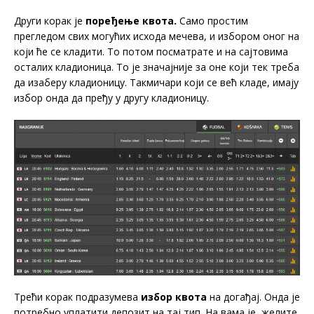
Други корак је
поређење квота.
Само простим
прегледом свих могућих исхода мечева, и избором оног на
који ће се кладити. То потом посматрате и на сајтовима
осталих кладионица. То је значајније за оне који тек треба
да изаберу кладионицу. Такмичари који се већ кладе, имају
избор онда да пређу у другу кладионицу.
Трећи корак подразумева
избор квота
на догађај. Онда је
потребно уплатити депозит на тај тип. На вама је, желите