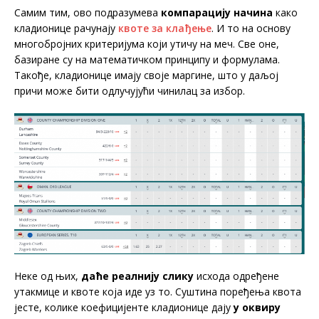
Самим тим, ово подразумева
компарацију начина
како
кладионице рачунају
квоте за клађење
. И то на основу
многобројних критеријума који утичу на меч. Све оне,
базиране су на математичком принципу и формулама.
Такође, кладионице имају своје маргине, што у даљој
причи може бити одлучујући чинилац за избор.
Неке од њих,
даће реалнију слику
исхода одређене
утакмице и квоте која иде уз то. Суштина поређења квота
јесте, колике коефицијенте кладионице дају
у оквиру