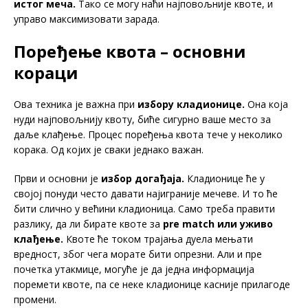
истог меча.
Тако се могу наћи најповољније квоте, и
управо максимизовати зарада.
Поређење квота – основни
кораци
Ова техника је важна при
избору кладионице.
Она која
нуди најповољнију квоту, биће сигурно ваше место за
даље клађење. Процес поређења квота тече у неколико
корака. Од којих је сваки једнако важан.
Први и основни је
избор догађаја.
Кладионице ће у
својој понуди често давати најиграније мечеве. И то ће
бити слично у већини кладионица. Само треба правити
разлику, да ли бирате квоте за
pre match
или уживо
клађење.
Квоте ће током трајања дуела мењати
вредност, због чега морате бити опрезни. Али и пре
почетка утакмице, могуће је да једна информација
поремети квоте, па се неке кладионице касније прилагоде
промени.