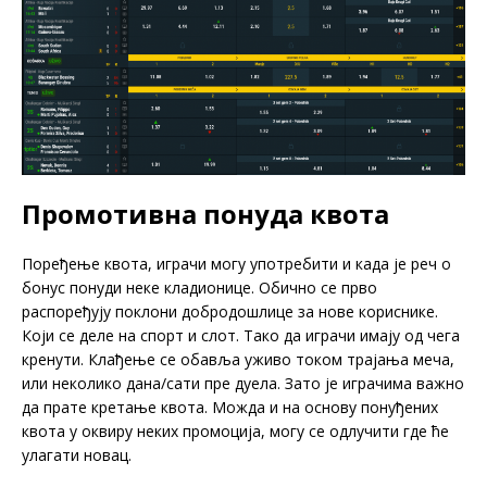
Промотивна понуда квота
Поређење квота, играчи могу употребити и када је реч о
бонус понуди неке кладионице. Обично се прво
распоређују поклони добродошлице за нове кориснике.
Који се деле на спорт и слот. Тако да играчи имају од чега
кренути. Клађење се обавља уживо током трајања меча,
или неколико дана/сати пре дуела. Зато је играчима важно
да прате кретање квота. Можда и на основу понуђених
квота у оквиру неких промоција, могу се одлучити где ће
улагати новац.