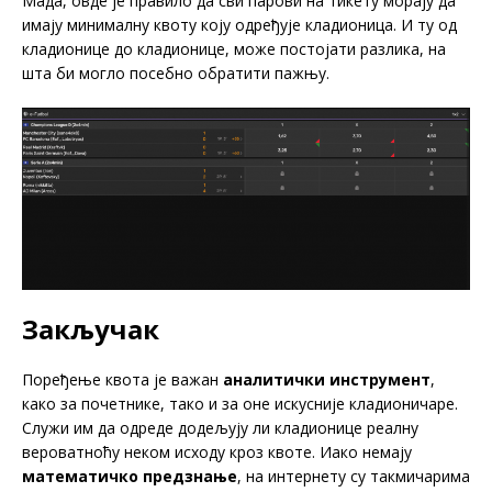
Мада, овде је правило да сви парови на тикету морају да
имају минималну квоту коју одређује кладионица. И ту од
кладионице до кладионице, може постојати разлика, на
шта би могло посебно обратити пажњу.
Закључак
Поређење квота је важан
аналитички инструмент
,
како за почетнике, тако и за оне искусније кладионичаре.
Служи им да одреде додељују ли кладионице реалну
вероватноћу неком исходу кроз квоте. Иако немају
математичко предзнање
, на интернету су такмичарима