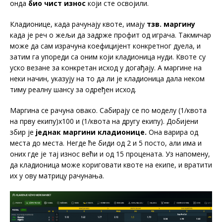
онда
био чист износ
који сте освојили.
Кладионице, када рачунају квоте, имају
тзв. маргину
када је реч о жељи да задрже профит од играча. Такмичар
може да сам израчуна коефицијент конкретног дуела, и
затим га упореди са оним који кладионица нуди. Квоте су
уско везане за конкретан исход у догађају. А маргине на
неки начин, указују на то да ли је кладионица дала неком
тиму реалну шансу за одређен исход.
Маргина се рачуна овако. Сабирају се по моделу (1/квота
на прву екипу)х100 и (1/квота на другу екипу). Добијени
збир је
једнак маргини кладионице.
Она варира од
места до места. Негде ће биди од 2 и 5 посто, али има и
оних где је тај износ већи и од 15 процената. Уз напомену,
да кладионица може кориговати квоте на екипе, и вратити
их у ову матрицу рачунања.