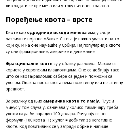
ли кладити се пре меча или у току његовог трајања.
Поређење квота – врсте
Квоте као
одреднице исхода мечева
имају своје
различите појавне облике. С тога је важно указати на то
који су. И на оне најчешће у Србији. Најпопуларније квоте
су оне фракционалне, америчке и децималне.
Фракционалне квоте
су у облику разломка. Махом се
користе у европским кладионицама. Оне се добијају тако
што се квота/разломак сабере са један и помножи са
улогом. Оваква врста квота нема позитивну или негативну
вредност.
За разлику од њих
америчке квоте то имају.
Плус и
минус у том случају, означавају колико такмичару треба
уложити да би зарадио 100 долара. Рачунају се по
формули (100:квота+1) х улог = добитак за негативне
квоте. Код позитивних се у загради обрне и напише