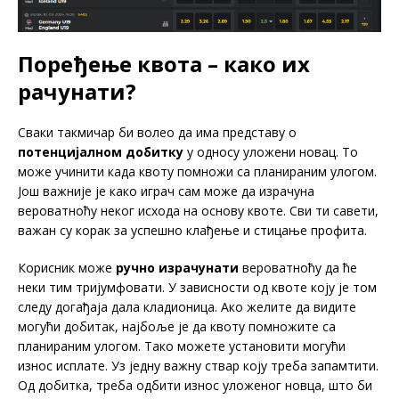
Поређење квота – како их
рачунати?
Сваки такмичар би волео да има представу о
потенцијалном добитку
у односу уложени новац. То
може учинити када квоту помножи са планираним улогом.
Још важније је како играч сам може да израчуна
вероватноћу неког исхода на основу квоте. Сви ти савети,
важан су корак за успешно клађење и стицање профита.
Корисник може
ручно израчунати
вероватноћу да ће
неки тим тријумфовати. У зависности од квоте коју је том
следу догађаја дала кладионица. Ако желите да видите
могући добитак, најбоље је да квоту помножите са
планираним улогом. Тако можете установити могући
износ исплате. Уз једну важну ствар коју треба запамтити.
Од добитка, треба одбити износ уложеног новца, што би