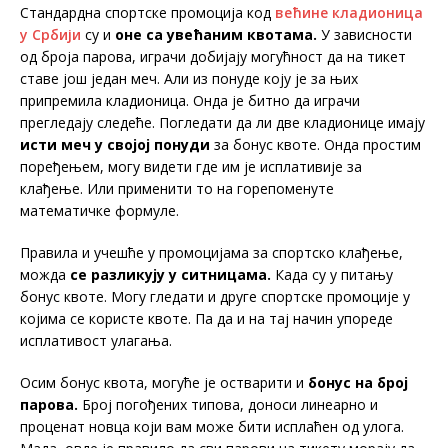
Стандардна спортске промоција код
већине кладионица
у Србији
су и
оне са увећаним квотама.
У зависности
од броја парова, играчи добијају могућност да на тикет
ставе још један меч. Али из понуде коју је за њих
припремила кладионица. Онда је битно да играчи
прегледају следеће. Погледати да ли две кладионице имају
исти меч у својој понуди
за бонус квоте. Онда простим
поређењем, могу видети где им је исплативије за
клађење. Или применити то на горепоменуте
математичке формуле.
Правила и учешће у промоцијама за спортско клађење,
можда
се разликују у ситницама.
Када су у питању
бонус квоте. Могу гледати и друге спортске промоције у
којима се користе квоте. Па да и на тај начин упореде
исплативост улагања.
Осим бонус квота, могуће је остварити и
бонус на број
парова.
Број погођених типова, доноси линеарно и
проценат новца који вам може бити исплаћен од улога.