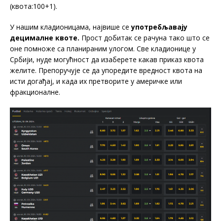
(квота:100+1).
У нашим кладионицама, највише се
употребљавају
децималне квоте.
Прост добитак се рачуна тако што се
оне помноже са планираним улогом. Све кладионице у
Србији, нуде могућност да изаберете какав приказ квота
желите. Препоручује се да упоредите вредност квота на
исти догађај, и када их претворите у америчке или
фракционалне.